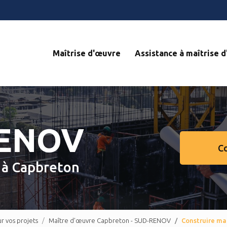
Navigation s
Maîtrise d'œuvre
Assistance à maîtrise 
RENOV
C
e
à Capbreton
 vos projets
Maître d'œuvre Capbreton - SUD-RENOV
Construire m