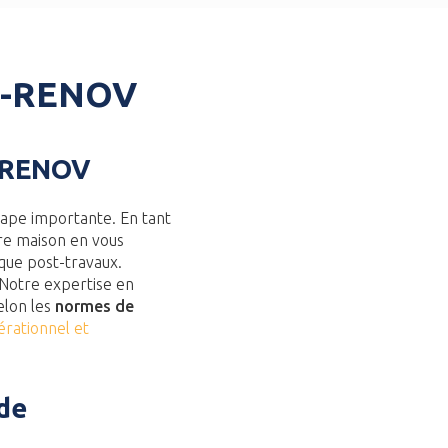
UD-RENOV
D-RENOV
ape importante. En tant
re maison en vous
ue post-travaux.
Notre expertise en
elon les
normes de
érationnel et
de