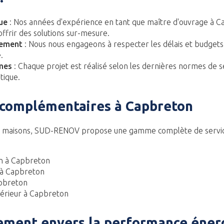
ue
: Nos années d'expérience en tant que
maître d'ouvrage à 
ffrir des solutions sur-mesure.
gement
: Nous nous engageons à respecter les délais et budgets
.
mes
: Chaque projet est réalisé selon les dernières normes de s
tique.
 complémentaires à Capbreton
de maisons, SUD-RENOV propose une gamme complète de servi
n à Capbreton
 à Capbreton
apbreton
érieur à Capbreton
ement envers la performance éner