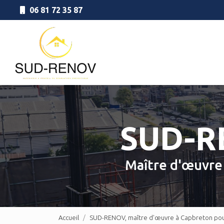
Aller
06 81 72 35 87
au
Navigation principale
contenu
principal
SUD-
Maître d'œuvr
Accueil
SUD-RENOV, maître d'œuvre à Capbreton pour