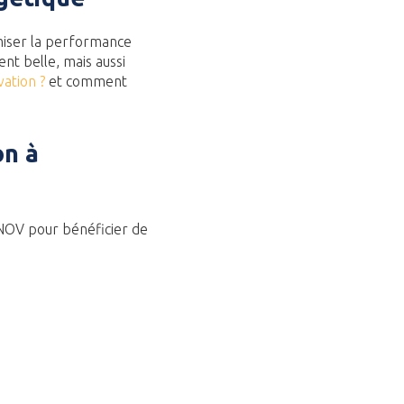
iser la performance
nt belle, mais aussi
vation ?
et comment
on à
OV pour bénéficier de