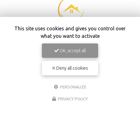
This site uses cookies and gives you control over
what you want to activate
Maître d'œuvre à Capbreton
OK, accept all
153 Allées des Camélias
40230 Saint-Vincent-de-Tyrosse
Deny all cookies
06 81 72 35 87
Lundi au vendredi :
PERSONALIZE
8h à 17h
PRIVACY POLICY
Suivez-nous sur les réseaux sociaux :