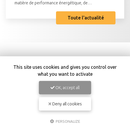
matière de performance énergétique, de…
Toute l'actualité
This site uses cookies and gives you control over
what you want to activate
OK, accept all
Deny all cookies
Maître d'œuvre à Capbreton
153 Allées des Camélias
40230 Saint-Vincent-de-Tyrosse
PERSONALIZE
06 81 72 35 87