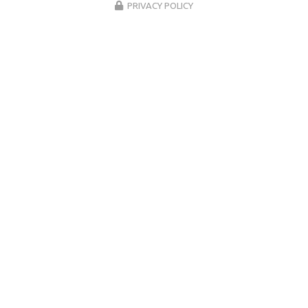
PRIVACY POLICY
Lundi au vendredi :
8h à 17h
Suivez-nous sur les réseaux sociaux :
Envoyez un message
Nom Prénom
Société
Email