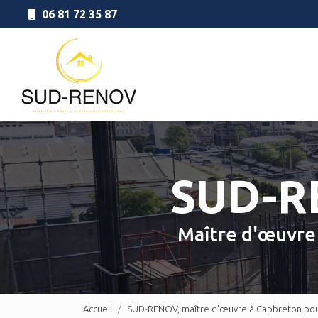
Aller
06 81 72 35 87
au
Navigation principale
contenu
principal
SUD-
Maître d'œuvr
Accueil
SUD-RENOV, maître d'œuvre à Capbreton pour