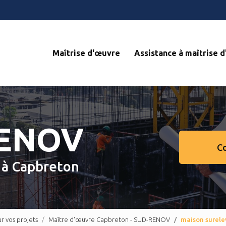
Navigation s
Maîtrise d'œuvre
Assistance à maîtrise 
RENOV
C
e
à Capbreton
 vos projets
Maître d'œuvre Capbreton - SUD-RENOV
maison surel