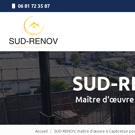
Aller
06 81 72 35 87
au
Navigation principale
contenu
principal
SUD-
Maître d'œuvr
Accueil
SUD-RENOV, maître d'œuvre à Capbreton pour