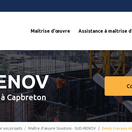
Navigation s
Maîtrise d'œuvre
Assistance à maîtrise 
RENOV
C
e
à Capbreton
 vos projets
Maître d'œuvre Soustons - SUD-RENOV
Devis travaux 