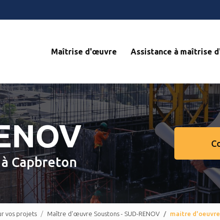
Navigation s
Maîtrise d'œuvre
Assistance à maîtrise 
RENOV
C
e
à Capbreton
 vos projets
Maître d'œuvre Soustons - SUD-RENOV
maitre d'oeuvr