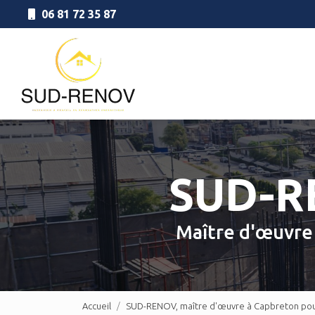
Aller
06 81 72 35 87
au
Navigation principale
contenu
principal
SUD-
Maître d'œuvr
Accueil
SUD-RENOV, maître d'œuvre à Capbreton pour