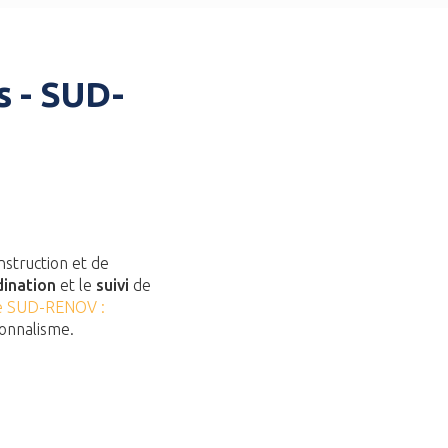
s - SUD-
nstruction et de
ination
et le
suivi
de
de SUD-RENOV :
ionnalisme.