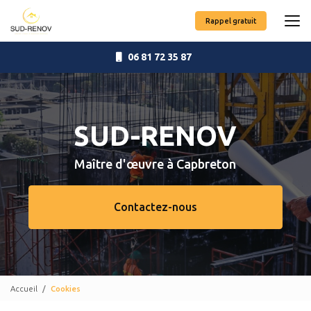
Aller
au
Rappel gratuit
contenu
principal
06 81 72 35 87
SUD-RENOV
Maître d'œuvre
à Capbreton
Contactez-nous
Accueil
Cookies